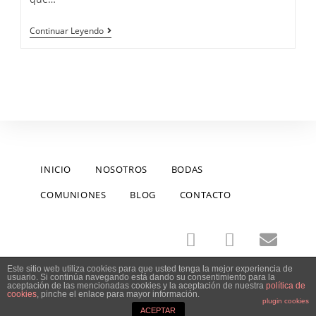
Continuar Leyendo
INICIO
NOSOTROS
BODAS
COMUNIONES
BLOG
CONTACTO
Este sitio web utiliza cookies para que usted tenga la mejor experiencia de
usuario. Si continúa navegando está dando su consentimiento para la
aceptación de las mencionadas cookies y la aceptación de nuestra
política de
cookies
, pinche el enlace para mayor información.
plugin cookies
el día B Fotografía 2015
ACEPTAR